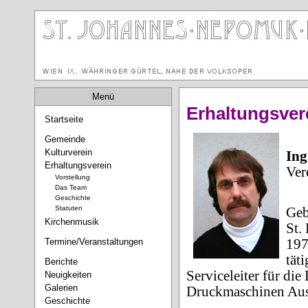
Menü
Erhaltungsver
Startseite
Gemeinde
Kulturverein
Ing
Erhaltungsverein
Ver
Vorstellung
Das Team
Geschichte
Statuten
Geb
Kirchenmusik
St.
Termine/Veranstaltungen
197
tät
Berichte
Serviceleiter für di
Neuigkeiten
Galerien
Druckmaschinen Aus
Geschichte