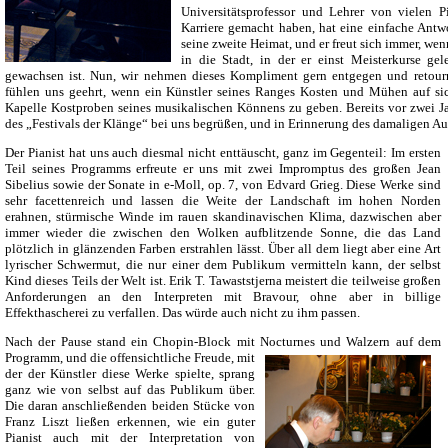
Universitätsprofessor und Lehrer von vielen Pi
Karriere gemacht haben, hat eine einfache Antwo
seine zweite Heimat, und er freut sich immer, w
in die Stadt, in der er einst Meisterkurse ge
gewachsen ist. Nun, wir nehmen dieses Kompliment gern entgegen und retourni
fühlen uns geehrt, wenn ein Künstler seines Ranges Kosten und Mühen auf si
Kapelle Kostproben seines musikalischen Könnens zu geben. Bereits vor zwei J
des „Festivals der Klänge“ bei uns begrüßen, und in Erinnerung des damaligen Auft
Der Pianist hat uns auch diesmal nicht enttäuscht, ganz im Gegenteil: Im ersten
Teil seines Programms erfreute er uns mit zwei Impromptus des großen Jean
Sibelius sowie der Sonate in e-Moll, op. 7, von Edvard Grieg. Diese Werke sind
sehr facettenreich und lassen die Weite der Landschaft im hohen Norden
erahnen, stürmische Winde im rauen skandinavischen Klima, dazwischen aber
immer wieder die zwischen den Wolken aufblitzende Sonne, die das Land
plötzlich in glänzenden Farben erstrahlen lässt. Über all dem liegt aber eine Art
lyrischer Schwermut, die nur einer dem Publikum vermitteln kann, der selbst
Kind dieses Teils der Welt ist. Erik T. Tawaststjerna meistert die teilweise großen
Anforderungen an den Interpreten mit Bravour, ohne aber in billige
Effekthascherei zu verfallen. Das würde auch nicht zu ihm passen.
Nach der Pause stand ein Chopin-Block mit Nocturnes und Walzern auf dem
Programm, und die offensichtliche Freude,
mit
der der Künstler diese Werke spielte, sprang
ganz wie von selbst auf das Publikum über.
Die daran anschließenden beiden Stücke von
Franz Liszt ließen erkennen, wie ein guter
Pianist auch mit der Interpretation von